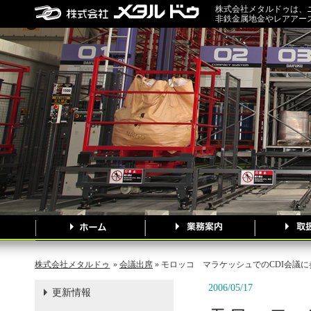
株式会社メタルドゥは、
非鉄金属地金やレアアー
株式会社メタルドゥ
»
会議出席
» モロッコ マラケッシュでのCDI会議に
2006/05/17
更新情報