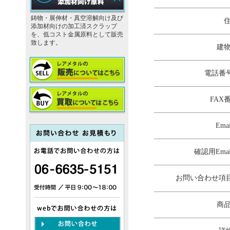
鋳物・展伸材・真空溶解向け及び
添加材向けの加工済スクラップ
を、低コスト金属原料として販売
致します。
建
電話番
FAX
Emai
確認用Emai
お問い合わせ項
商