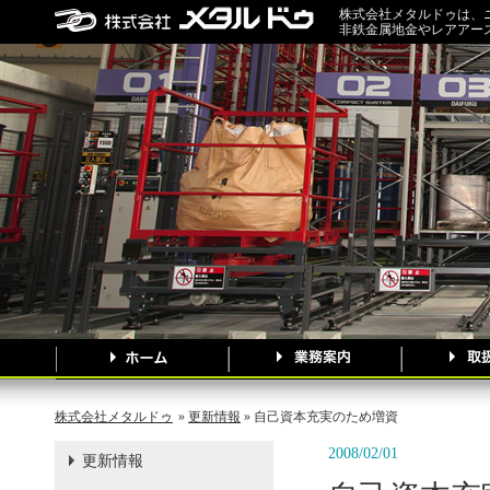
株式会社メタルドゥは、
非鉄金属地金やレアアー
株式会社メタルドゥ
»
更新情報
» 自己資本充実のため増資
2008/02/01
更新情報