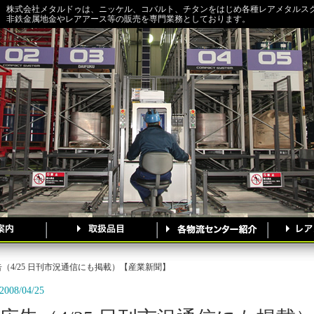
株式会社メタルドゥは、ニッケル、コバルト、チタンをはじめ各種レアメタルス
非鉄金属地金やレアアース等の販売を専門業務としております。
告（4/25 日刊市況通信にも掲載）【産業新聞】
2008/04/25