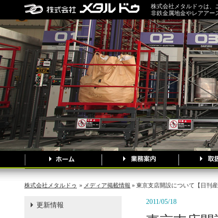
株式会社メタルドゥは、
非鉄金属地金やレアアー
株式会社メタルドゥ
»
メディア掲載情報
» 東京支店開設について【日刊
2011/05/18
更新情報