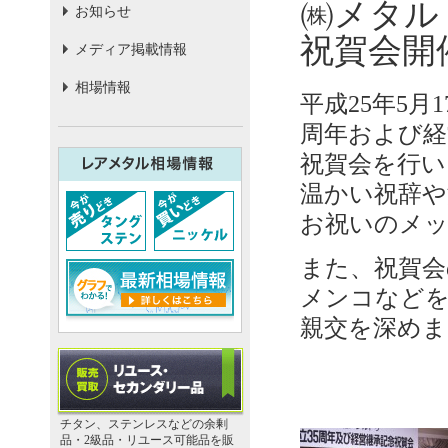
㈱メタル
お知らせ
祝賀会開
メディア掲載情報
相場情報
平成25年5
周年および経
祝賀会を行い
温かい祝辞や
お祝いのメ
また、祝賀会
メンコなど
親交を深めま
チタン、ステンレスなどの余剰
品・2級品・リユース可能品を販