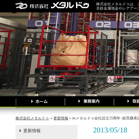
株式会社メタルドゥは、
非鉄金属地金やレアアー
株式会社メタルドゥ
»
更新情報
» ㈱メタルドゥ会社設立35周年･経営継
2013/05/18
更新情報