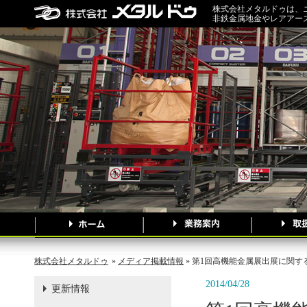
株式会社メタルドゥは、
非鉄金属地金やレアアー
株式会社メタルドゥ
»
メディア掲載情報
» 第1回高機能金属展出展に関する記
2014/04/28
更新情報