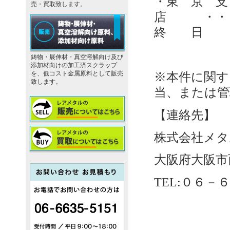
・東 京 
売・買取致します。
店 ・・・
終 日
鋳物・展伸材・真空溶解向け及び
添加材向けの加工済スクラップ
を、低コスト金属原料として販売
※本件に関す
致します。
当、または管
【連絡先】
株式会社メタ
大阪府大阪市
TEL:０６