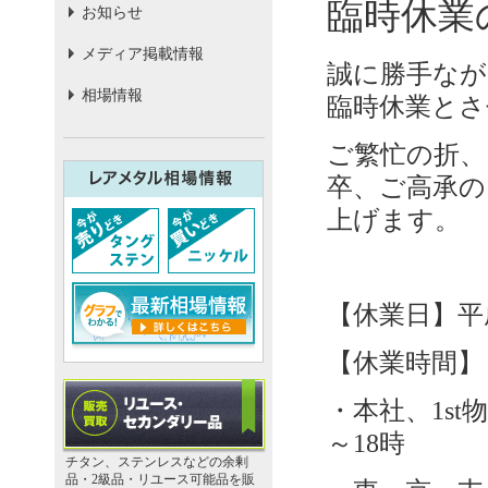
臨時休業
お知らせ
メディア掲載情報
誠に勝手なが
相場情報
臨時休業とさ
ご繁忙の折、
卒、ご高承の
上げます。
【休業日】平成
【休業時間】
・本社、1st
～18時
チタン、ステンレスなどの余剰
品・2級品・リユース可能品を販