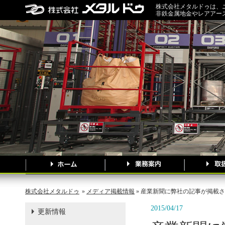
株式会社メタルドゥは、
非鉄金属地金やレアアー
株式会社メタルドゥ
»
メディア掲載情報
» 産業新聞に弊社の記事が掲載
2015/04/17
更新情報