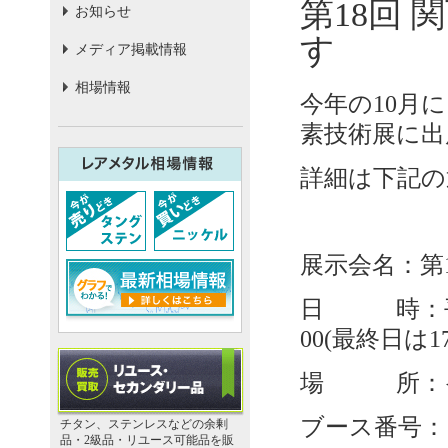
第18回
お知らせ
す
メディア掲載情報
相場情報
今年の10月
素技術展に出
詳細は下記の
展示会名：第
日 時：平成2
00(最終日は1
場 所：イ
ブース番号：
チタン、ステンレスなどの余剰
品・2級品・リユース可能品を販