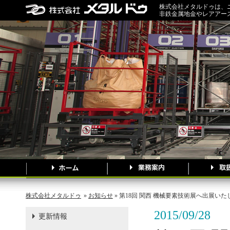
株式会社メタルドゥは、
非鉄金属地金やレアアー
株式会社メタルドゥ
»
お知らせ
» 第18回 関西 機械要素技術展へ出展いた
2015/09/28
更新情報