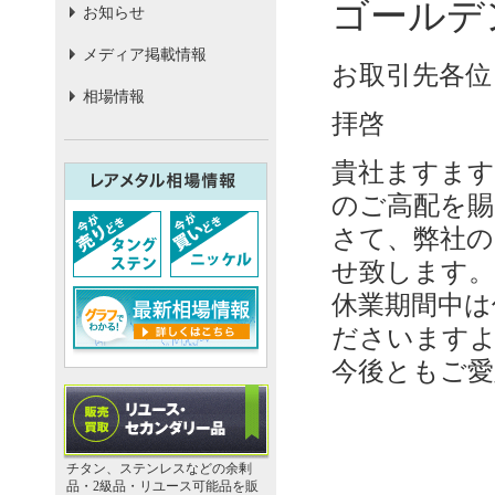
ゴールデ
お知らせ
メディア掲載情報
お取引先各位
相場情報
拝啓
貴社ますます
のご高配を賜
さて、弊社の
せ致します。
休業期間中は
ださいます
今後ともご愛
チタン、ステンレスなどの余剰
品・2級品・リユース可能品を販