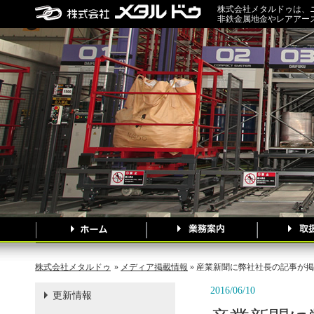
株式会社メタルドゥは、
非鉄金属地金やレアアー
株式会社メタルドゥ
»
メディア掲載情報
» 産業新聞に弊社社長の記事が
2016/06/10
更新情報