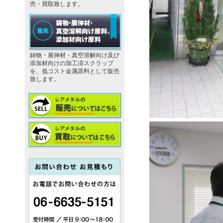
売・買取致します。
鋳物・展伸材・真空溶解向け及び
添加材向けの加工済スクラップ
を、低コスト金属原料として販売
致します。