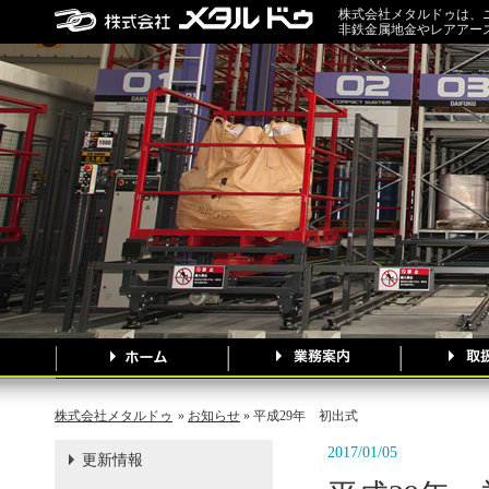
株式会社メタルドゥは、
非鉄金属地金やレアアー
株式会社メタルドゥ
»
お知らせ
» 平成29年 初出式
2017/01/05
更新情報