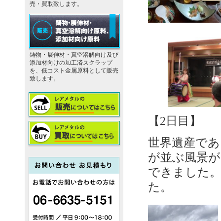
売・買取致します。
鋳物・展伸材・真空溶解向け及び
添加材向けの加工済スクラップ
を、低コスト金属原料として販売
致します。
【2日目】
世界遺産であ
が並ぶ風景が
できました。
た。