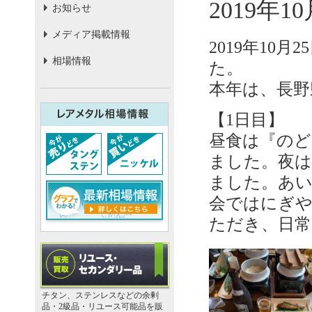
2019年
お知らせ
メディア掲載情報
2019年10
相場情報
た。
本年は、長野
【1日目】
昼食は『のど
ました。夜は
ました。あ
会ではにぎ
ただき、日常
チタン、ステンレスなどの余剰
品・2級品・リユース可能品を販