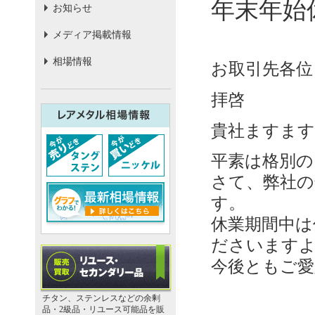
年末年始
お知らせ
メディア掲載情報
相場情報
お取引先各位
拝啓
貴社ますます
平素は格別の
さて、弊社の
す。
休業期間中は
ださいます
今後ともご愛
チタン、ステンレスなどの余剰
品・2級品・リユース可能品を販