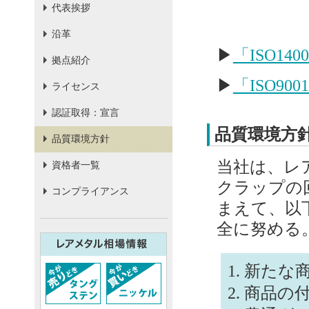
代表挨拶
沿革
▶
「ISO1
拠点紹介
▶
「ISO9
ライセンス
認証取得：宣言
品質環境方
品質環境方針
当社は、レ
資格者一覧
クラップの
コンプライアンス
まえて、以
全に努める
新たな
商品の