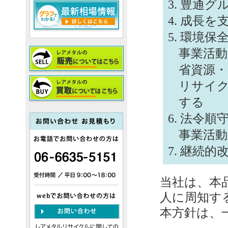
豊通グ
成長を
環境保
事業活動
省資源・
リサイ
する
法令順
事業活
継続的
当社は、本
人に周知す
本方針は、