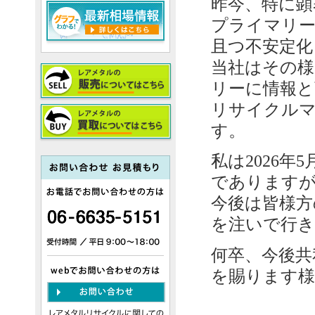
昨今、特に顕
プライマリー
且つ不安定化
当社はその様
リーに情報と
リサイクル
す。
私は2026
であります
今後は皆様方
を注いで行
何卒、今後共
を賜ります様