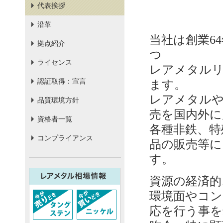
代表挨拶
沿革
当社は創業6
拠点紹介
つ
ライセンス
レアメタル
認証取得：宣言
ます。
レアメタル
品質環境方針
売を国内外に
資格者一覧
各種非鉄、特
コンプライアンス
品の販売等に
す。
資源の経済的
環境面やコン
応を行う事を