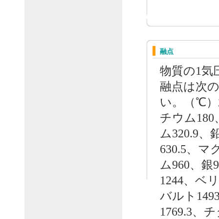
融点
物質の1気
融点は次
い。（℃）
チウム180
ム320.9
630.5、
ム960、銀
1244、ベ
バルト149
1769.3