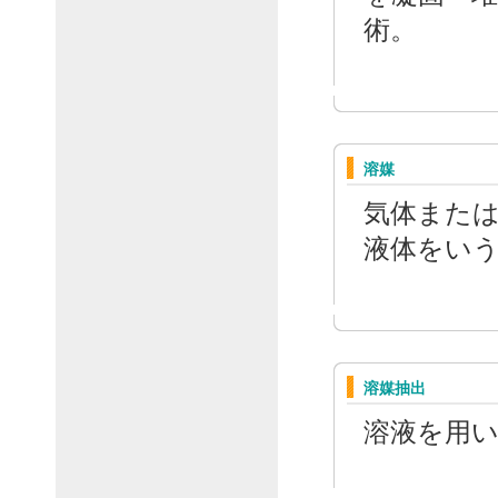
術。
溶媒
気体また
液体をい
溶媒抽出
溶液を用