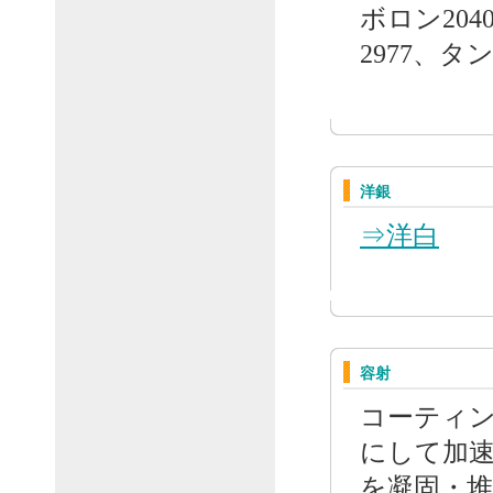
ボロン204
2977、タ
洋銀
⇒洋白
容射
コーティ
にして加
を凝固・