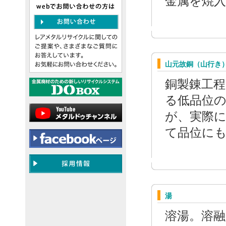
金属を焼
山元故銅（山行き
銅製錬工
る低品位の
が、実際
て品位に
湯
溶湯。溶