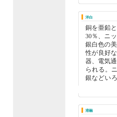
洋白
銅を亜鉛と
30％、ニ
銀白色の
性が良好
器、電気通
られる。
銀などい
溶融