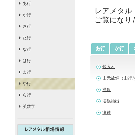
あ行
レアメタル
か行
ご覧になり
さ行
た行
あ行
か行
な行
は行
焼入れ
ま行
山元故銅（山行
や行
洋銀
ら行
溶媒抽出
英数字
溶錬