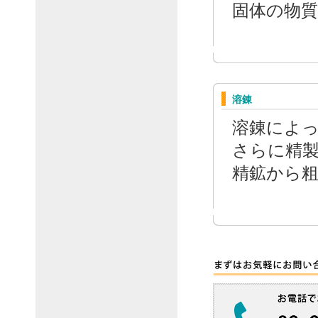
固体の物
溶錬
溶錬によ
さらに精
精鉱から